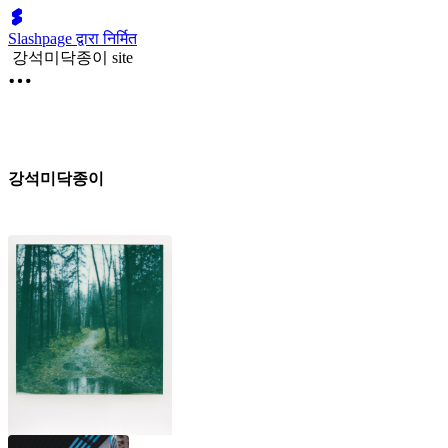
Slashpage द्वारा निर्मित
강석미닥종이 site
강석미닥종이